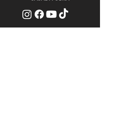
CONTATO
SAINT GOBAIN
Políticas de
Privacidade
QUARTZOLIT
Termos e
Condições
Política de
Desembolso e
Devolução
Assine nossa lista de E-mails e
Receba as Novidades