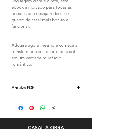
linguagem clara e direta, este 
ebook é indicado para todas as 
pessoas que desejam deixar o 
quarto de casal mais bonito e 
funcional.
Adquira agora mesmo e comece a 
transformar o seu quarto de casal 
em um verdadeiro refúgio 
romântico.
Arquivo PDF
CASAL À OBRA