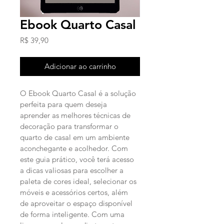
Ebook Quarto Casal
Preço
R$ 39,90
Adicionar ao carrinho
O Ebook Quarto Casal é a solução 
perfeita para quem deseja 
aprender as melhores técnicas de 
decoração para transformar o 
quarto de casal em um ambiente 
aconchegante e acolhedor. Com 
este guia prático, você terá acesso 
a dicas valiosas para escolher a 
paleta de cores ideal, selecionar os 
móveis e acessórios certos, além 
de aproveitar o espaço disponível 
de forma inteligente. Com uma 