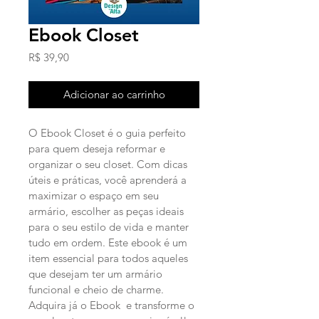
Ebook Closet
Preço
R$ 39,90
Adicionar ao carrinho
O Ebook Closet é o guia perfeito 
para quem deseja reformar e 
organizar o seu closet. Com dicas 
úteis e práticas, você aprenderá a 
maximizar o espaço em seu 
armário, escolher as peças ideais 
para o seu estilo de vida e manter 
tudo em ordem. Este ebook é um 
item essencial para todos aqueles 
que desejam ter um armário 
funcional e cheio de charme. 
Adquira já o Ebook  e transforme o 