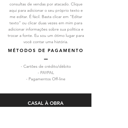
consultas de vendas por atacado. Clique
aqui para adicionar o seu próprio texto e
me editar. É fácil. Basta clicar em “Editar
texto” ou clicar duas vezes em mim para
adicionar informações sobre sua política e
trocar a fonte. Eu sou um ótimo lugar para
você contar uma história.
MÉTODOS DE PAGAMENTO
- Cartões de crédito/débito
- PAYPAL
- Pagamentos Off-line
CASAL À OBRA