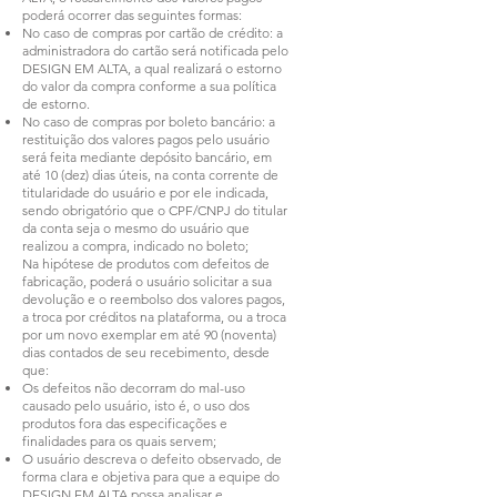
poderá ocorrer das seguintes formas:
No caso de compras por cartão de crédito: a
administradora do cartão será notificada pelo
DESIGN EM ALTA, a qual realizará o estorno
do valor da compra conforme a sua política
de estorno.
No caso de compras por boleto bancário: a
restituição dos valores pagos pelo usuário
será feita mediante depósito bancário, em
até 10 (dez) dias úteis, na conta corrente de
titularidade do usuário e por ele indicada,
sendo obrigatório que o CPF/CNPJ do titular
da conta seja o mesmo do usuário que
realizou a compra, indicado no boleto;
Na hipótese de produtos com defeitos de
fabricação, poderá o usuário solicitar a sua
devolução e o reembolso dos valores pagos,
a troca por créditos na plataforma, ou a troca
por um novo exemplar em até 90 (noventa)
dias contados de seu recebimento, desde
que:
Os defeitos não decorram do mal-uso
causado pelo usuário, isto é, o uso dos
produtos fora das especificações e
finalidades para os quais servem;
O usuário descreva o defeito observado, de
forma clara e objetiva para que a equipe do
DESIGN EM ALTA possa analisar e