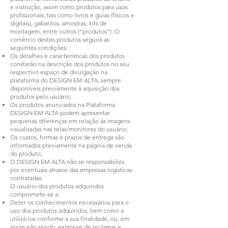
e instrução, assim como produtos para usos
profissionais, tais como livros e guias (físicos e
digitais), gabaritos, amostras, kits de
montagem, entre outros (“produtos”). O
comércio destes produtos seguirá as
seguintes condições:
Os detalhes e características dos produtos
constarão na descrição dos produtos no seu
respectivo espaço de divulgação na
plataforma do DESIGN EM ALTA, sempre
disponíveis previamente à aquisição dos
produtos pelo usuário;
Os produtos anunciados na Plataforma
DESIGN EM ALTA podem apresentar
pequenas diferenças em relação às imagens
visualizadas nas telas/monitores do usuário;
Os custos, formas e prazos de entrega são
informados previamente na página de venda
do produto;
O DESIGN EM ALTA não se responsabiliza
por eventuais atrasos das empresas logísticas
contratadas.
O usuário dos produtos adquiridos
compromete-se a:
Deter os conhecimentos necessários para o
uso dos produtos adquiridos, bem como a
utilizá-los conforme a sua finalidade, ou, em
assim não sendo, eximir-se de reclamar e