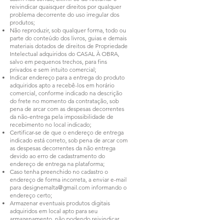
reivindicar quaisquer direitos por qualquer
problema decorrente do uso irregular dos
produtos;
Não reproduzir, sob qualquer forma, todo ou
parte do conteúdo dos livros, guias e demais
materiais dotados de direitos de Propriedade
Intelectual adquiridos do CASAL À OBRA,
salvo em pequenos trechos, para fins
privados e sem intuito comercial;
Indicar endereço para a entrega do produto
adquiridos apto a recebê-los em horário
comercial, conforme indicado na descrição
do frete no momento da contratação, sob
pena de arcar com as despesas decorrentes
da não-entrega pela impossibilidade de
recebimento no local indicado;
Certificar-se de que o endereço de entrega
indicado está correto, sob pena de arcar com
as despesas decorrentes da não entrega
devido ao erro de cadastramento do
endereço de entrega na plataforma;
Caso tenha preenchido no cadastro o
endereço de forma incorreta, a enviar e-mail
para
designemalta@gmail.com
informando o
endereço certo;
Armazenar eventuais produtos digitais
adquiridos em local apto para seu
armazenamento, não podendo reivindicar,