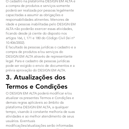
O cadastro na plataforma DESIGN EM ALTA e
a compra de produtos e serviços somente
poderá ser realizada por pessoas legalmente
capacitadas a assumir as obrigações e
responsabilidades atinentes. Menores de
idade e pessoas inabilitadas pelo DESIGN EM
ALTA não poderão exercer essas atividades,
ficando desde já ciente do disposto nos
artigos 166, I, 171 e 180 do Código Civil (lei nº
10.406/2002).
É facultado às pessoas jurídicas o cadastro e a
compra de produtos e/ou serviços do
DESIGN EM ALTA através de representante
legal. Para e cadastro de pessoas jurídicas
pode ser exigido o envio de documentos e a
prévia aprovação do DESIGN EM ALTA.
3. Atualizações dos
Termos e Condições
O DESIGN EM ALTA poderá modificar e/ou
atualizar os presentes Termos e Condições e
demais regras aplicáveis ao âmbito da
plataforma DESIGN EM ALTA, a qualquer
tempo, visando à constante melhoria de suas
atividades e ao melhor atendimento de seus
usuários. Eventuais
modificações/atualizações serão informadas