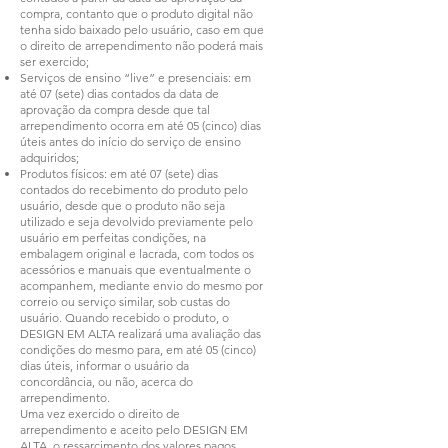
compra, contanto que o produto digital não
tenha sido baixado pelo usuário, caso em que
o direito de arrependimento não poderá mais
ser exercido;
Serviços de ensino “live” e presenciais: em
até 07 (sete) dias contados da data de
aprovação da compra desde que tal
arrependimento ocorra em até 05 (cinco) dias
úteis antes do início do serviço de ensino
adquiridos;
Produtos físicos: em até 07 (sete) dias
contados do recebimento do produto pelo
usuário, desde que o produto não seja
utilizado e seja devolvido previamente pelo
usuário em perfeitas condições, na
embalagem original e lacrada, com todos os
acessórios e manuais que eventualmente o
acompanhem, mediante envio do mesmo por
correio ou serviço similar, sob custas do
usuário. Quando recebido o produto, o
DESIGN EM ALTA realizará uma avaliação das
condições do mesmo para, em até 05 (cinco)
dias úteis, informar o usuário da
concordância, ou não, acerca do
arrependimento.
Uma vez exercido o direito de
arrependimento e aceito pelo DESIGN EM
ALTA, o ressarcimento dos valores pagos