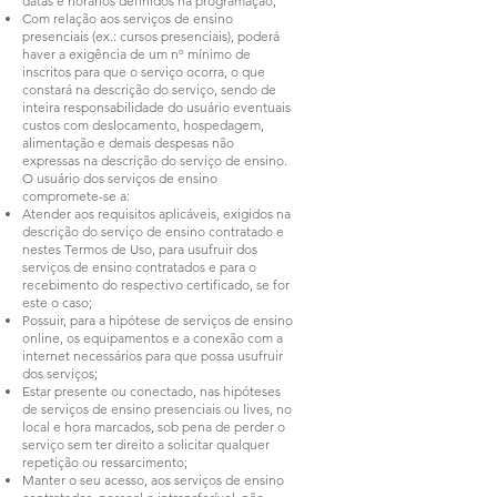
datas e horários definidos na programação;
Com relação aos serviços de ensino
presenciais (ex.: cursos presenciais), poderá
haver a exigência de um nº mínimo de
inscritos para que o serviço ocorra, o que
constará na descrição do serviço, sendo de
inteira responsabilidade do usuário eventuais
custos com deslocamento, hospedagem,
alimentação e demais despesas não
expressas na descrição do serviço de ensino.
O usuário dos serviços de ensino
compromete-se a:
Atender aos requisitos aplicáveis, exigidos na
descrição do serviço de ensino contratado e
nestes Termos de Uso, para usufruir dos
serviços de ensino contratados e para o
recebimento do respectivo certificado, se for
este o caso;
Possuir, para a hipótese de serviços de ensino
online, os equipamentos e a conexão com a
internet necessários para que possa usufruir
dos serviços;
Estar presente ou conectado, nas hipóteses
de serviços de ensino presenciais ou lives, no
local e hora marcados, sob pena de perder o
serviço sem ter direito a solicitar qualquer
repetição ou ressarcimento;
Manter o seu acesso, aos serviços de ensino