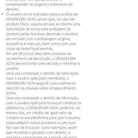
compreender as origens e extensões do
defeito;
O usuário envie o produto para a análise do
DESIGN EM ALTA, sendo que, no caso de
produto físico, aquela enviará ao cliente uma
autorização de envio para postagem do
produto pelos Correios, devendo o produto
ser enviado com a embalagem original,
acessórios e manuais, bem como com uma
cópia da Nota Fiscal emitida.
Em até 05 (cinco) dias úteis contados do
recebimento da devolução, o DESIGN EM
ALTA deverá tomar uma decisão e informar o
usuário.
Uma vez constatado o defeito de fabricação,
caso o usuário opte pelo reembolso, o
DESIGN EM ALTA seguirá o procedimento
descrito na cláusula sobre arrependimento
acima.
Uma vez constatado o defeito de fabricação,
caso o usuário opte pela troca por créditos na
plataforma, o DESIGN EM ALTA conferirá, no
mesmo dia, um crédito de igual valor da
compra na sua plataforma para que o usuário
possa adquirir outros produtos ou serviços.
No caso de troca por outro exemplar, assim
que recebido o produto com defeito, a
empresa compromete-se a enviar um novo,