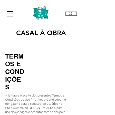
CASAL À OBRA
TERM
OS E
COND
IÇÕE
S
A leitura e o aceite dos presentes Termos e
Condições de Uso (“Termos e Condições”) é
obrigatória para o cadastro de usuários no
site e sistema do DESIGN EM ALTA e para
uso dos serviços e produtos fornecidos pelo