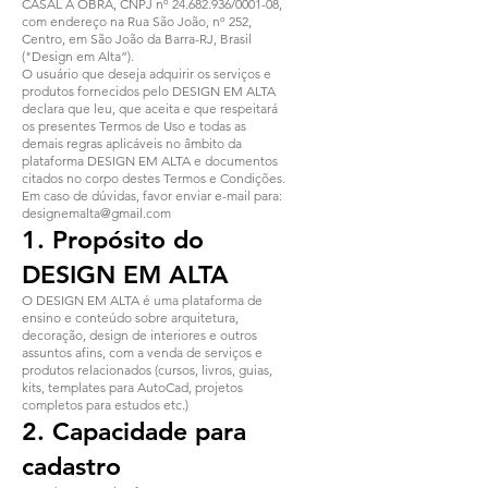
CASAL À OBRA, CNPJ nº
24.682.936
/0001-08,
com endereço na Rua São João, nº 252,
Centro, em São João da Barra-RJ, Brasil
("Design em Alta”).
O usuário que deseja adquirir os serviços e
produtos fornecidos pelo DESIGN EM ALTA
declara que leu, que aceita e que respeitará
os presentes Termos de Uso e todas as
demais regras aplicáveis no âmbito da
plataforma DESIGN EM ALTA e documentos
citados no corpo destes Termos e Condições.
Em caso de dúvidas, favor enviar e-mail para:
designemalta@gmail.com
1. Propósito do
DESIGN EM ALTA
O DESIGN EM ALTA é uma plataforma de
ensino e conteúdo sobre arquitetura,
decoração, design de interiores e outros
assuntos afins, com a venda de serviços e
produtos relacionados (cursos, livros, guias,
kits, templates para AutoCad, projetos
completos para estudos etc.)
2. Capacidade para
cadastro